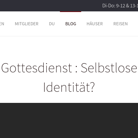
Di-Do: 9-12 & 13-
EN
MITGLIEDER
DU
BLOG
HÄUSER
REISEN
Gottesdienst : Selbstlose
Identität?