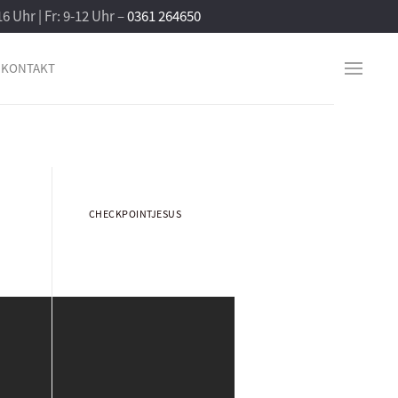
16 Uhr | Fr: 9-12 Uhr –
0361 264650
KONTAKT
CHECKPOINTJESUS