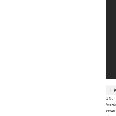
1. 
1 Nun 
Verkü
erwar