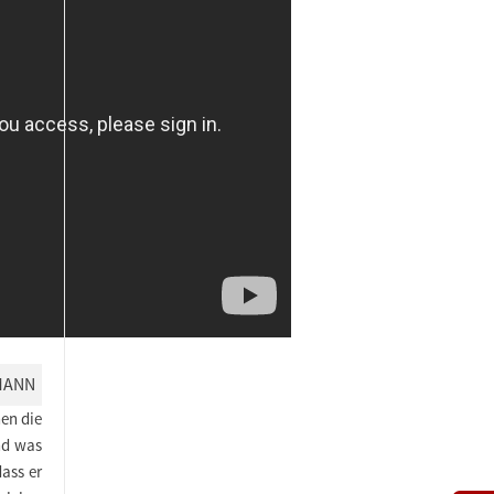
MANN
nen die
nd was
ass er