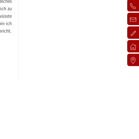
welches
mich zu
 wüsste
in ich
pricht.