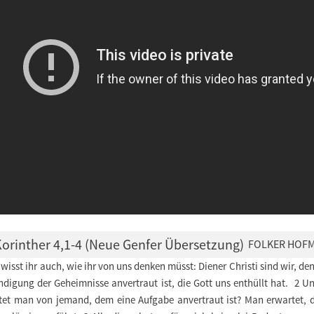
Korinther 4,1-4 (Neue Genfer Übersetzung)
FOLKER HOF
wisst ihr auch, wie ihr von uns denken müsst: Diener Christi sind wir, de
ndigung der Geheimnisse anvertraut ist, die Gott uns enthüllt hat. 2 U
tet man von jemand, dem eine Aufgabe anvertraut ist? Man erwartet, d