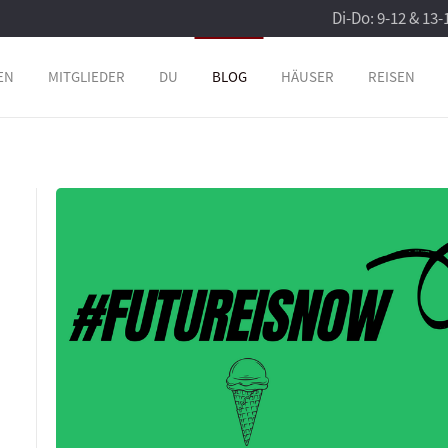
Di-Do: 9-12 & 13-
EN
MITGLIEDER
DU
BLOG
HÄUSER
REISEN