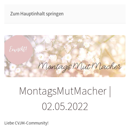
Zum Hauptinhalt springen
MontagsMutMacher |
02.05.2022
Liebe CVJM-Community!