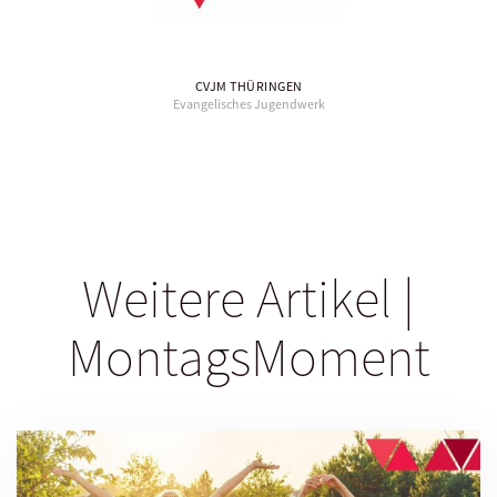
CVJM THÜRINGEN
Evangelisches Jugendwerk
Weitere Artikel |
MontagsMoment