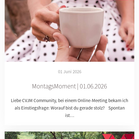
01 Juni 2026
MontagsMoment | 01.06.2026
Liebe CVJM Community, bei einem Online-Meeting bekam ich
als Einstiegsfrage: Worauf bist du gerade stolz? Spontan
ist…