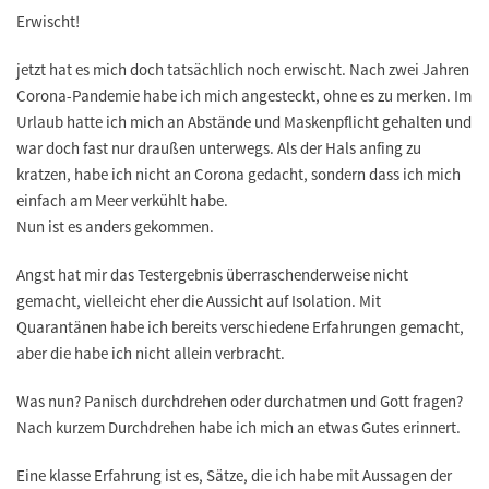
Erwischt!
jetzt hat es mich doch tatsächlich noch erwischt. Nach zwei Jahren
Corona-Pandemie habe ich mich angesteckt, ohne es zu merken. Im
Urlaub hatte ich mich an Abstände und Maskenpflicht gehalten und
war doch fast nur draußen unterwegs. Als der Hals anfing zu
kratzen, habe ich nicht an Corona gedacht, sondern dass ich mich
einfach am Meer verkühlt habe.
Nun ist es anders gekommen.
Angst hat mir das Testergebnis überraschenderweise nicht
gemacht, vielleicht eher die Aussicht auf Isolation. Mit
Quarantänen habe ich bereits verschiedene Erfahrungen gemacht,
aber die habe ich nicht allein verbracht.
Was nun? Panisch durchdrehen oder durchatmen und Gott fragen?
Nach kurzem Durchdrehen habe ich mich an etwas Gutes erinnert.
Eine klasse Erfahrung ist es, Sätze, die ich habe mit Aussagen der