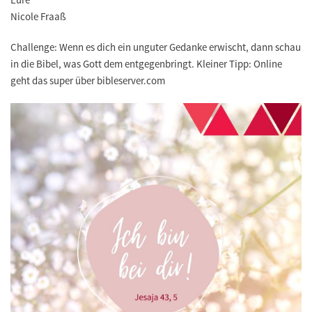
Nicole Fraaß
Challenge:
Wenn es dich ein unguter Gedanke erwischt, dann schau
in die Bibel, was Gott dem entgegenbringt. Kleiner Tipp: Online
geht das super über bibleserver.com