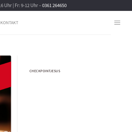
16 Uhr | Fr: 9-12 Uhr –
0361 264650
KONTAKT
CHECKPOINTJESUS