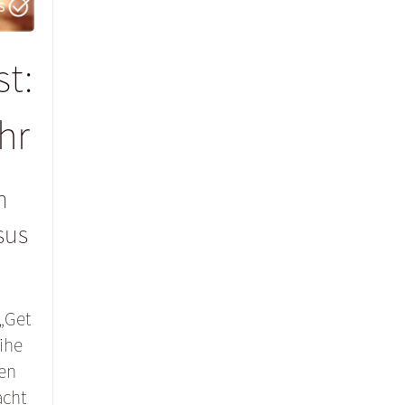
t:
hr
m
sus
 „Get
ihe
ren
acht