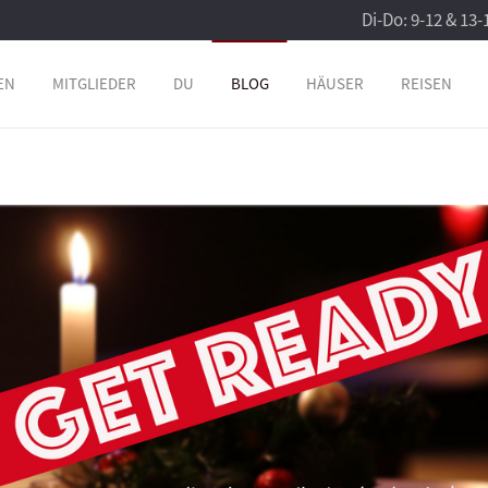
Di-Do: 9-12 & 13-
EN
MITGLIEDER
DU
BLOG
HÄUSER
REISEN