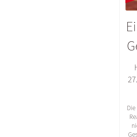
E
G
27
Die 
Re
ni
Ges