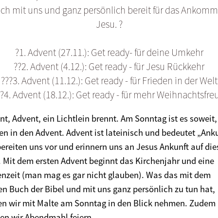
ch mit uns und ganz persönlich bereit für das Ankom
Jesu. ?
?️1. Advent (27.11.):
Get ready- für deine Umkehr
?️?️2. Advent (4.12.):
Get ready - für Jesu Rückkehr
?️?️?️3. Advent (11.12.):
Get ready - für Frieden in der Welt
️?️?️4. Advent (18.12.):
Get ready - für mehr Weihnachtsfre
nt, Advent, ein Lichtlein brennt. Am Sonntag ist es soweit,
ten in den Advent. Advent ist lateinisch und bedeutet „Anku
bereiten uns vor und erinnern uns an Jesus Ankunft auf die
. Mit dem ersten Advent beginnt das Kirchenjahr und eine
enzeit (man mag es gar nicht glauben). Was das mit dem
ten Buch der Bibel und mit uns ganz persönlich zu tun hat,
en wir mit Malte am Sonntag in den Blick nehmen. Zudem
en wir Abendmahl feiern.