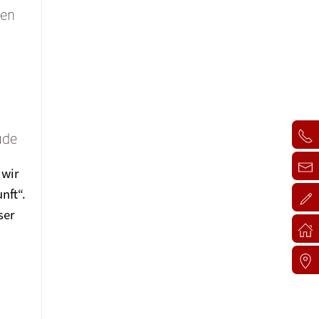
men
ude
 wir
nft“.
ser