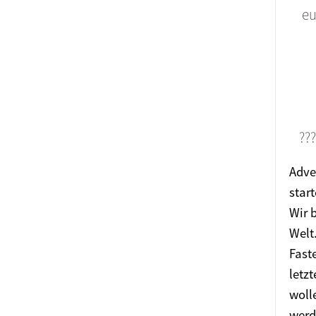
eu
?️?
Adve
star
Wir 
Welt
Fast
letz
woll
werd