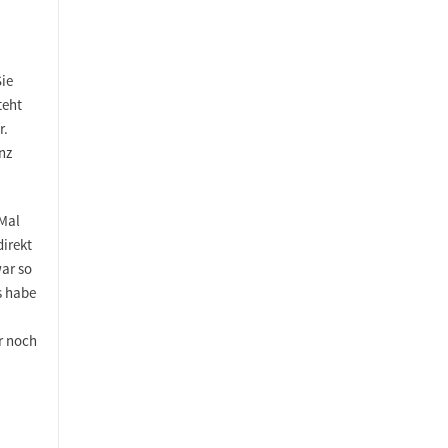
Sie
teht
r.
nz
 Mal
direkt
war so
s habe
r noch