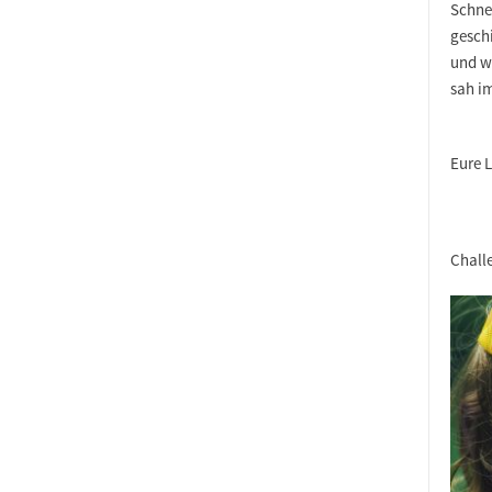
Schne
gesch
und w
sah i
Eure L
Chall