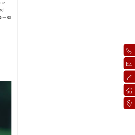
nne
nd
e — es