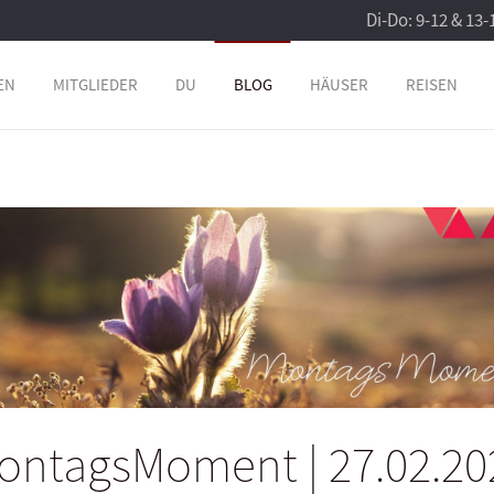
Di-Do: 9-12 & 13-
EN
MITGLIEDER
DU
BLOG
HÄUSER
REISEN
ontagsMoment | 27.02.20