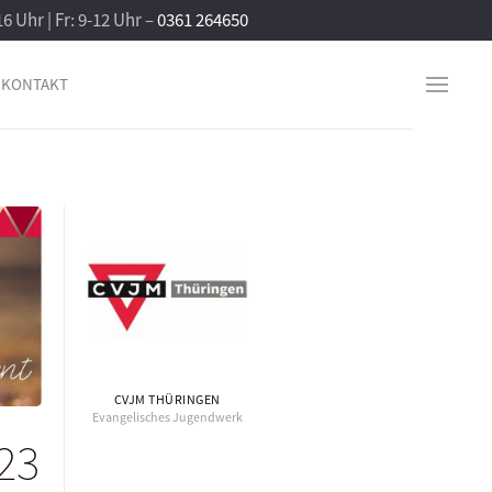
16 Uhr | Fr: 9-12 Uhr –
0361 264650
KONTAKT
CVJM THÜRINGEN
Evangelisches Jugendwerk
23