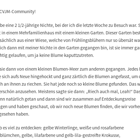
 CVJM-Community!
be eine 2 1/2-jährige Nichte, bei der ich die letzte Woche zu Besuch war. 
 in einem Mehrfamilienhaus mit einem kleinen Garten. Dieser Garten bes
ächlich aus einer Wiese, welche von Frühlingsblühern nur so übersät wa
ich dann mit meiner Nichte in den Garten gegangen bin, ist sie immer ga
htig gelaufen, um ja keine Blume kaputtzutreten.
t sie dann von einem kleinen Blumen-Meer zum anderen gegangen. Jedes
e sich aufs Neue hingehockt und ganz zärtlich die Blumen angefasst, um 
 an ihnen zu riechen. Sie hat jede noch so kleine Blume gefunden. Das 
rschön anzusehen. Meistens sagte sie dann: „Riech auch mal, Leah!“ Da
ann natürlich getan und dann sind wir zusammen auf Entdeckungsreise
gen und haben geschaut, ob wir noch neue Blumen finden, die wir vorhe
 gesehen haben.
 es viel zu entdecken: gelbe Winterlinge, weiße und rosafarbene
lümchen, gelbe, lilafarbene und gelb-lila-gestreifte Krokusse,