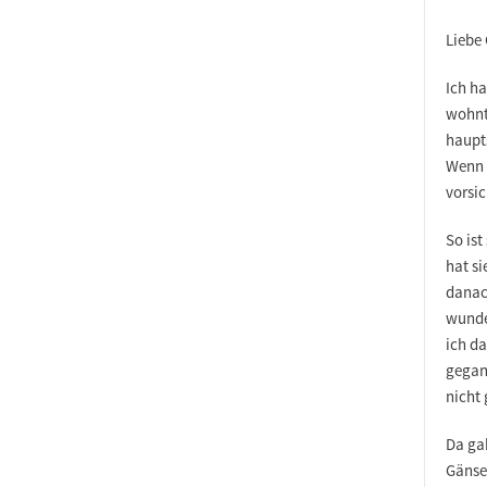
Liebe
Ich ha
wohnt
haupts
Wenn 
vorsic
So is
hat si
danach
wunde
ich d
gegan
nicht
Da gab
Gänseb