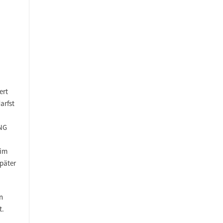
ert
arfst
ING
 im
päter
n
t.