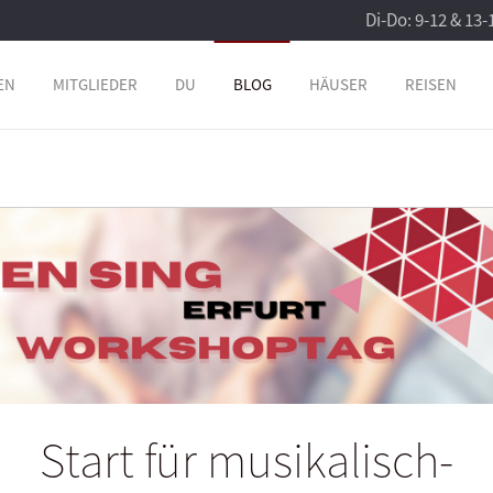
Di-Do: 9-12 & 13-
EN
MITGLIEDER
DU
BLOG
HÄUSER
REISEN
Start für musikalisch-