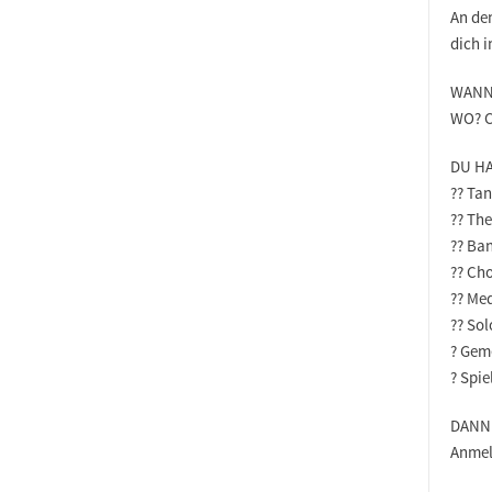
An de
dich 
WANN?
WO? CV
DU H
?? Tan
?? The
?? Ba
?? Ch
?? Me
?? So
? Gem
? Spi
DANN
Anmel