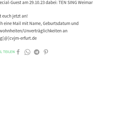
pecial-Guest am 29.10.23 dabei: TEN SING Weimar
 euch jetzt an!
ch eine Mail mit Name, Geburtsdatum und
wohnheiten/Unverträglichkeiten an
ng[@]cvjm-erfurt.de
L TEILEN