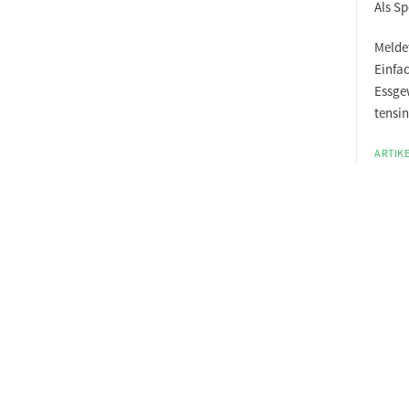
Als S
Meldet
Einfa
Essge
tensi
ARTIKE