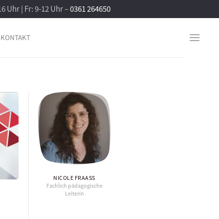
16 Uhr | Fr: 9-12 Uhr –
0361 264650
KONTAKT
NICOLE FRAASS
Fachlich pädagogische
Leiterin