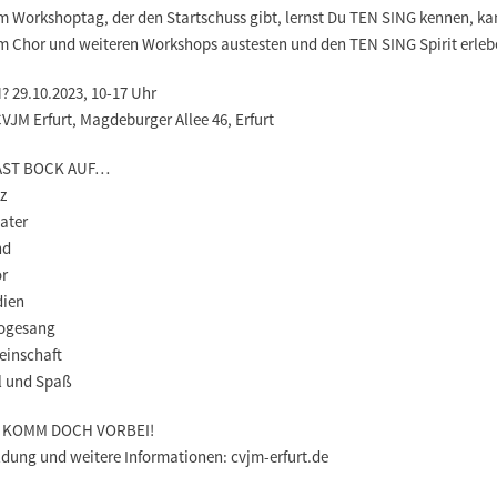
m Workshoptag, der den Startschuss gibt, lernst Du TEN SING kennen, ka
im Chor und weiteren Workshops austesten und den TEN SING Spirit erleb
 29.10.2023, 10-17 Uhr
JM Erfurt, Magdeburger Allee 46, Erfurt
AST BOCK AUF…
z
ater
nd
or
dien
logesang
einschaft
el und Spaß
 KOMM DOCH VORBEI!
dung und weitere Informationen: cvjm-erfurt.de