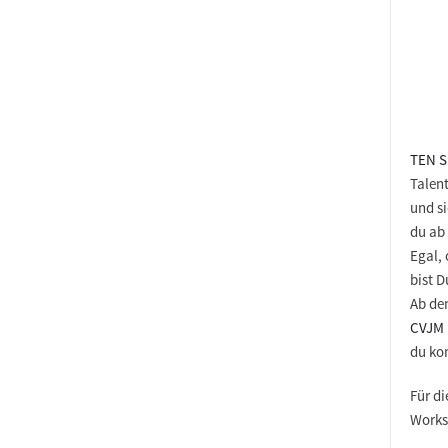
TEN S
Talen
und si
du
ab
Egal, 
bist D
Ab de
CVJM 
du k
Für d
Works