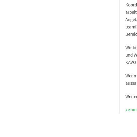
Koord
arbei
Angebo
teamf
Bereic
Wir bi
und W
KAVO 
Wenn 
aussa
Weiter
ARTIKE