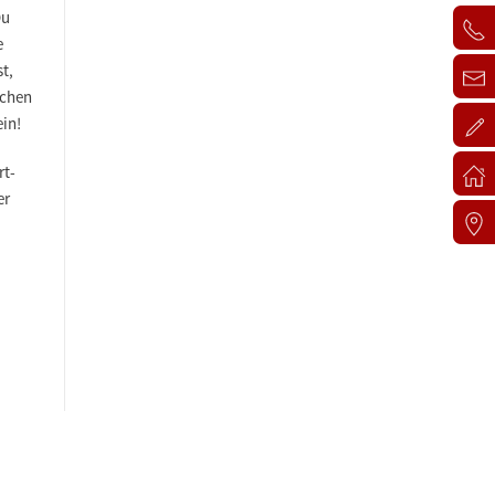
Du
e
t,
schen
ein!
rt-
er