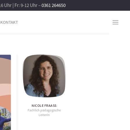
16 Uhr | Fr: 9-12 Uhr –
0361 264650
KONTAKT
NICOLE FRAASS
Fachlich pädagogische
Leiterin