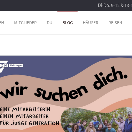
Di-Do: 9-12 & 13-
EN
MITGLIEDER
DU
BLOG
HÄUSER
REISEN