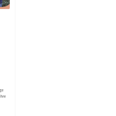
nge
ihre