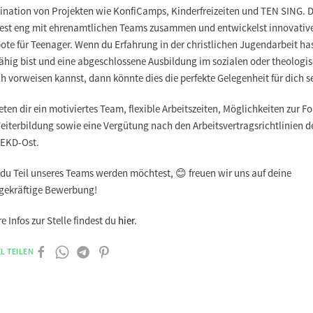
ination von Projekten wie KonfiCamps, Kinderfreizeiten und TEN SING. 
test eng mit ehrenamtlichen Teams zusammen und entwickelst innovativ
te für Teenager. Wenn du Erfahrung in der christlichen Jugendarbeit has
ähig bist und eine abgeschlossene Ausbildung im sozialen oder theologi
h vorweisen kannst, dann könnte dies die perfekte Gelegenheit für dich s
eten dir ein motiviertes Team, flexible Arbeitszeiten, Möglichkeiten zur Fo
eiterbildung sowie eine Vergütung nach den Arbeitsvertragsrichtlinien d
EKD-Ost.
du Teil unseres Teams werden möchtest, 😊 freuen wir uns auf deine
gekräftige Bewerbung!
e Infos zur Stelle findest du
hier
.
L TEILEN