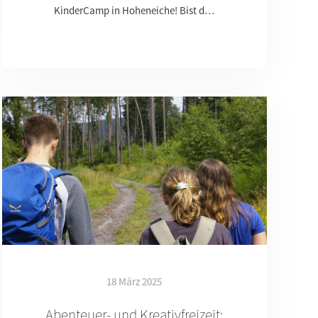
KinderCamp in Hoheneiche! Bist d…
18 März 2025
Abenteuer- und Kreativfreizeit: