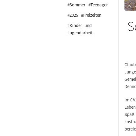
#Sommer
#Teenager
#2025
#Freizeiten
S
#Kinder- und
Jugendarbeit
Glaub
Junge
Gemein
Denno
Im CV
Leben 
Spaß h
kostb
berei