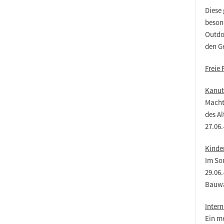
Diese 
beson
Outdo
den G
Freie 
Kanut
Macht
des Al
27.06.
Kinde
Im So
29.06.
Bauw
Inter
Ein m