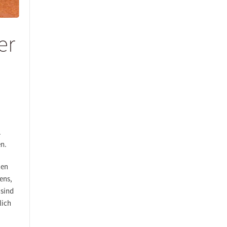
er
.
n.
len
ens,
 sind
lich