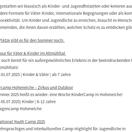
gestalten wir klassisch als Kinder- und Jugendfreizeiten oder kreieren au
dere Formate für Väter-Kinder, internationale Begegnungen oder als kom
oraktivität. Um Kinder und Jugendliche zu erreichen, braucht es Mensch
emeinden, die ihnen davon erzählen, welchen Schatz es zu entdecken gib
Plätze gibt es für den Sommer noch:
our für Väter & Kinder im Altmühltal
 euch bereit für ein außergewöhnliches Erlebnis in der beeindruckenden
tmühltals!
-01.07.2025 | Kinder & Väter | ab 7 Jahre
rcamp Hoheneiche – Zirkus und Outdoor
mmer 2025 heißt es wieder: eine Woche KinderCamp in Hoheneiche!
-05.07.2025| Kinder | 8-12 Jahre
agencamp Hoheneiche
national Youth Camp 2025
ehrsprachiges und interkulturelles Camp-Highlight für Jugendliche in