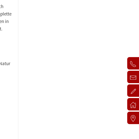
ch
plette
en in
t.
 Natur