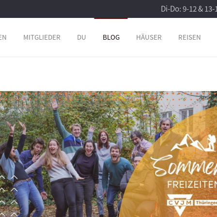
Di-Do: 9-12 & 13-
EN
MITGLIEDER
DU
BLOG
HÄUSER
REISEN