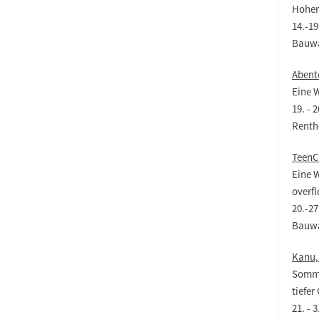
Hohen
14.-19
Bauw
Abente
Eine 
19. - 
Renth
TeenC
Eine 
overf
20.-27
Bauw
Kanu, 
Somme
tiefer
21. - 