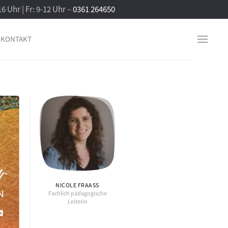
16 Uhr | Fr: 9-12 Uhr –
0361 264650
KONTAKT
NICOLE FRAASS
Fachlich pädagogische
Leiterin