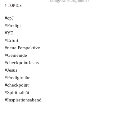
Evangelisches Jugendwerk
# TOPICS
#cpJ
#Predigt
#YT
#Erfurt
#neue Perspektive
#Gemeinde
#checkpointJesus
#Jesus
#Predigtreihe
#checkpoint
#Spiritualität
#Inspirationsabend