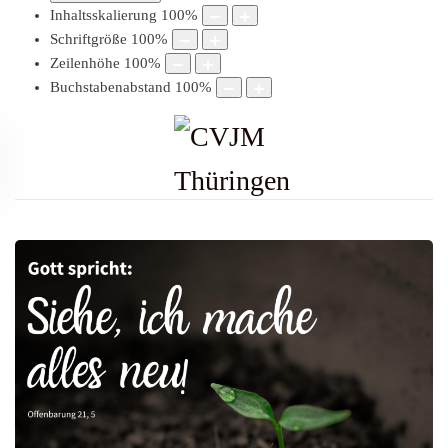
Inhaltsskalierung
100
%
Schriftgröße
100
%
Zeilenhöhe
100
%
Buchstabenabstand
100
%