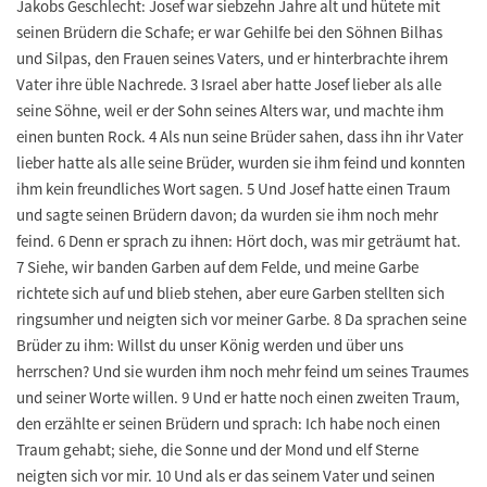
Jakobs Geschlecht: Josef war siebzehn Jahre alt und hütete mit
seinen Brüdern die Schafe; er war Gehilfe bei den Söhnen Bilhas
und Silpas, den Frauen seines Vaters, und er hinterbrachte ihrem
Vater ihre üble Nachrede. 3 Israel aber hatte Josef lieber als alle
seine Söhne, weil er der Sohn seines Alters war, und machte ihm
einen bunten Rock. 4 Als nun seine Brüder sahen, dass ihn ihr Vater
lieber hatte als alle seine Brüder, wurden sie ihm feind und konnten
ihm kein freundliches Wort sagen. 5 Und Josef hatte einen Traum
und sagte seinen Brüdern davon; da wurden sie ihm noch mehr
feind. 6 Denn er sprach zu ihnen: Hört doch, was mir geträumt hat.
7 Siehe, wir banden Garben auf dem Felde, und meine Garbe
richtete sich auf und blieb stehen, aber eure Garben stellten sich
ringsumher und neigten sich vor meiner Garbe. 8 Da sprachen seine
Brüder zu ihm: Willst du unser König werden und über uns
herrschen? Und sie wurden ihm noch mehr feind um seines Traumes
und seiner Worte willen. 9 Und er hatte noch einen zweiten Traum,
den erzählte er seinen Brüdern und sprach: Ich habe noch einen
Traum gehabt; siehe, die Sonne und der Mond und elf Sterne
neigten sich vor mir. 10 Und als er das seinem Vater und seinen