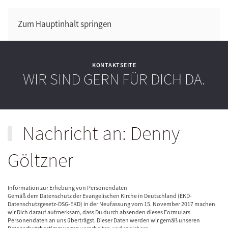
Zum Hauptinhalt springen
KONTAKTSEITE
WIR SIND GERN FÜR DICH DA.
Nachricht an: Denny
Göltzner
Information zur Erhebung von Personendaten
Gemäß dem Datenschutz der Evangelischen Kirche in Deutschland (EKD-
Datenschutzgesetz-DSG-EKD) in der Neufassung vom 15. November 2017 machen
wir Dich darauf aufmerksam, dass Du durch absenden dieses Formulars
Personendaten an uns überträgst. Dieser Daten werden wir gemäß unseren