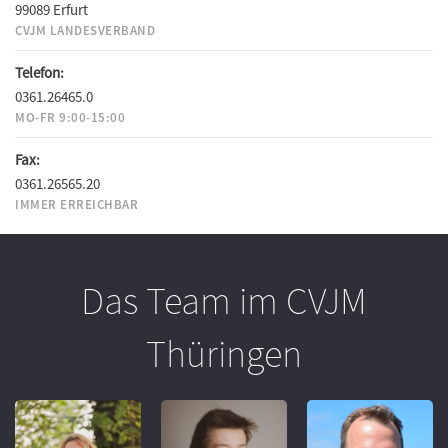
99089 Erfurt
CVJM LANDESVERBAND
Telefon:
0361.26465.0
MO-FR 9:00-15:00
Fax:
0361.26565.20
IMMER ERREICHBAR
Das Team im CVJM
Thüringen