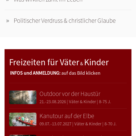
Politischer Verdruss & christlicher Glaube
Freizeiten für Väter
Kinder
&
INFOS und ANMELDUNG:
auf das Bild klicken
Outdoor vor der Haustür
21.-23.08.2026 | Väter & Kinder | 8-75 J.
Kanutour auf der Elbe
09.07.-13.07.2027 | Väter & Kinder | 8-70 J.