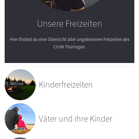
Unsere Freizeiten
Hier findest du eine Übersicht aller angebotenen Freizeiten des
CVJM Thüringen.
Kinderfreizeiten
Väter und ihre Kinder