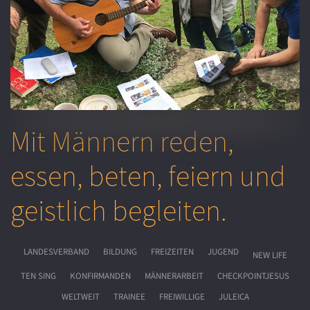
Mit Männern reden,
essen, beten, feiern und
geistlich begleiten.
LANDESVERBAND
BILDUNG
FREIZEITEN
JUGEND
NEW LIFE
TEN SING
KONFIRMANDEN
MÄNNERARBEIT
CHECKPOINTJESUS
WELTWEIT
TRAINEE
FREIWILLIGE
JULEICA