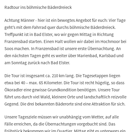
Radtour ins böhmische Bäderdreieck
Achtung Männer - hier ist ein bewegtes Angebot für euch: Vier Tage
geht’s mit dem Fahrrad quer durchs böhmische Bäderdreieck.
Treffpunkt ist in Bad Elster, wo wir gegen Mittag in Richtung
Franzensbad starten. Einen Halt wollen wir dabei im Hochmoor bei
Soos machen. In Franzensbad ist unsere erste Übernachtung. An
den nächsten Tagen geht es weiter über Marienbad, Karlsbad und
am Sonntag zurück nach Bad Elster.
Die Tour ist insgesamt ca. 210 km lang. Die Tagesetappen liegen
etwa bei 40 – max. 65 Kilometer. Die Tour ist recht hügelig, so dass
Ökoradler eine gewisse Grundkondition benötigen. Unsere Tour
führt uns durch viel Wald, kleinere Orte und landschaftlich reizvolle
Gegend. Die drei bekannten Bäderorte sind eine Attraktion für sich.
Unsere Tagesziele müssen wir unabhängig vom Wetter, auf alle
Fälle erreichen, da die Übernachtungen vorgebucht sind. Das
Frühstück bekommen wir im Quartier, Mittag gibt es unterwegs ein