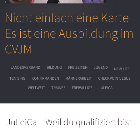
Nicht einfach eine Karte -
Es ist eine Ausbildung im
CVJM
LANDESVERBAND
BILDUNG
FREIZEITEN
JUGEND
NEW LIFE
TEN SING
KONFIRMANDEN
MÄNNERARBEIT
CHECKPOINTJESUS
WELTWEIT
TRAINEE
FREIWILLIGE
JULEICA
JuLeiCa – Weil du qualifiziert bist.