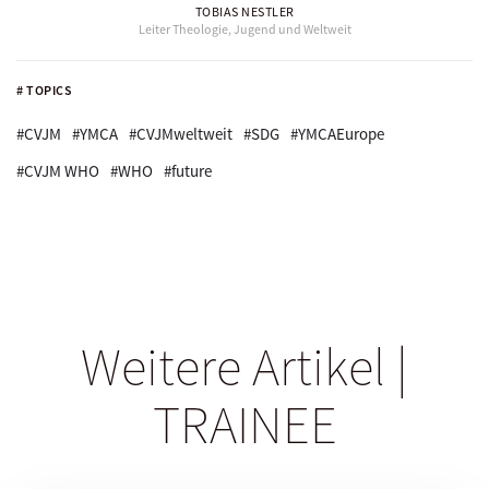
TOBIAS NESTLER
Leiter Theologie, Jugend und Weltweit
# TOPICS
#CVJM
#YMCA
#CVJMweltweit
#SDG
#YMCAEurope
#CVJM WHO
#WHO
#future
Weitere Artikel |
TRAINEE