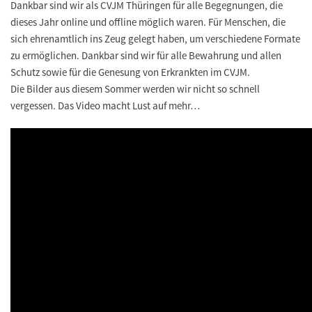
Dankbar sind wir als CVJM Thüringen für alle Begegnungen, die
dieses Jahr online und offline möglich waren. Für Menschen, die
sich ehrenamtlich ins Zeug gelegt haben, um verschiedene Formate
zu ermöglichen. Dankbar sind wir für alle Bewahrung und allen
Schutz sowie für die Genesung von Erkrankten im CVJM.
Die Bilder aus diesem Sommer werden wir nicht so schnell
vergessen. Das Video macht Lust auf mehr…