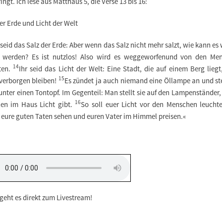
ingt. Ich lese aus Matthäus 5, die Verse 13 bis 16:
er Erde und Licht der Welt
 seid das Salz
der Erde:
Aber wenn das Salz nicht mehr salzt,
wie kann es 
g werden?
Es ist nutzlos! Also wird es weggeworfen
und von den Men
14
eten.
Ihr seid das Licht der Welt:
Eine Stadt, die auf einem Berg lieg
15
 verborgen bleiben!
Es zündet ja auch niemand eine Öllampe
an
und ste
unter einen Tontopf.
Im Gegenteil: Man stellt sie auf den Lampenständer
16
llen im Haus Licht gibt.
So soll euer Licht vor den Menschen leucht
n eure guten Taten sehen
und euren Vater im Himmel
preisen.«
geht es direkt zum Livestream!