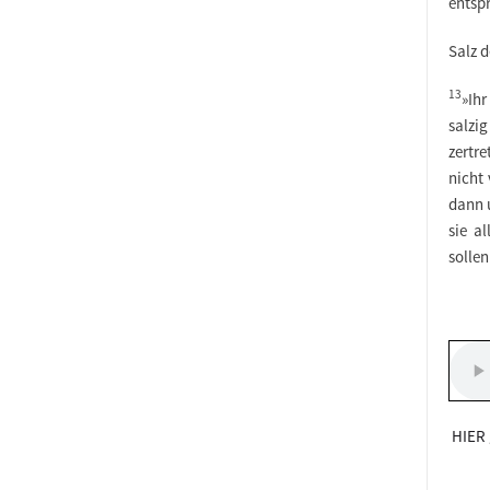
entspr
Salz d
13
»Ihr
salzi
zertr
nicht
dann 
sie a
solle
HIER