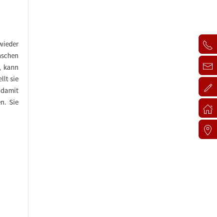
wieder
schen
t,
kann
llt sie
,
damit
en.
Sie