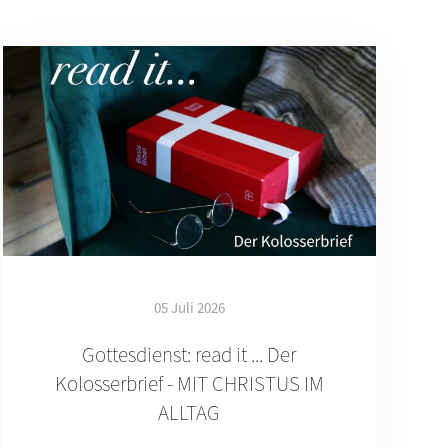
05 Juli 2026
Gottesdienst: read it ... Der
Kolosserbrief - MIT CHRISTUS IM
ALLTAG