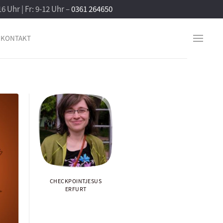
16 Uhr | Fr: 9-12 Uhr –
0361 264650
KONTAKT
CHECKPOINTJESUS
ERFURT