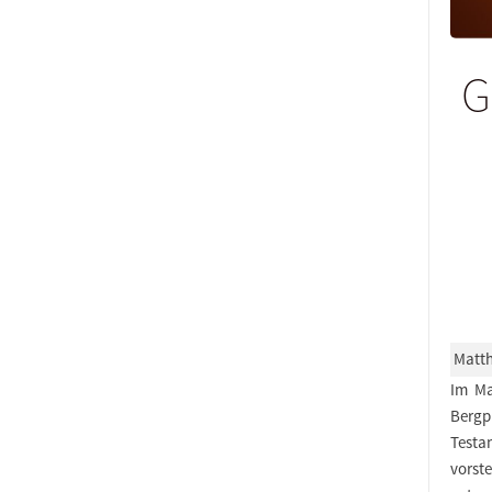
G
Matth
Im Ma
Bergpr
Testa
vorst