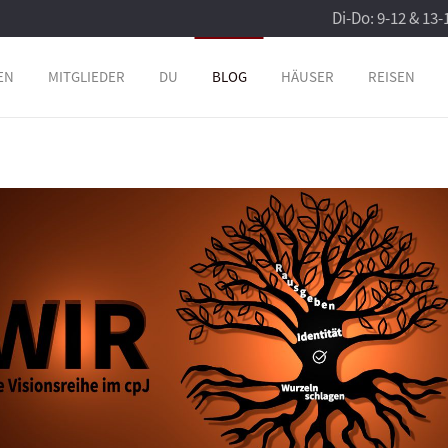
Di-Do: 9-12 & 13-
EN
MITGLIEDER
DU
BLOG
HÄUSER
REISEN