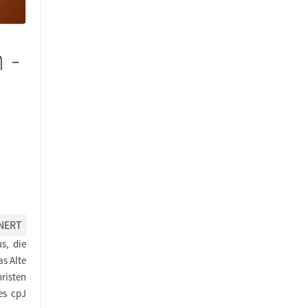
 -
NERT
s, die
as Alte
risten
es cpJ