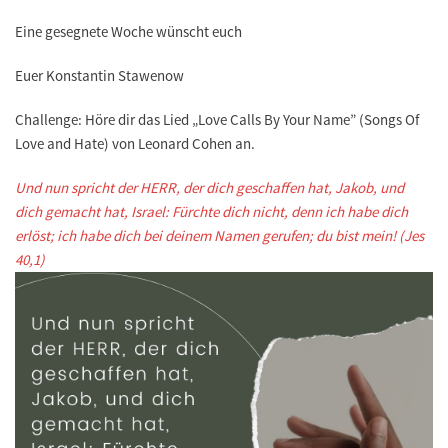
Eine gesegnete Woche wünscht euch
Euer Konstantin Stawenow
Challenge:
Höre dir das Lied „Love Calls By Your Name” (Songs Of
Love and Hate) von Leonard Cohen an.
Und nun spricht der HERR, der dich geschaffen hat, Jakob, und
dich gemacht hat, Israel: Fürchte dich nicht, denn ich habe dich
erlöst; ich habe dich bei deinem Namen gerufen; du bist mein! (Jes
40,1)