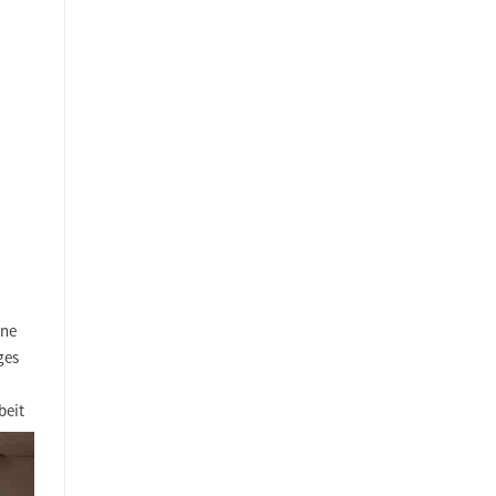
ine
ges
beit