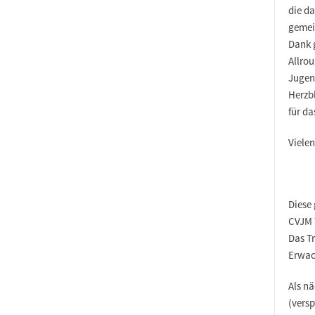
die d
gemei
Dank
Allrou
Jugend
Herzb
für d
Vielen
Diese 
CVJM 
Das T
Erwac
Als n
(versp