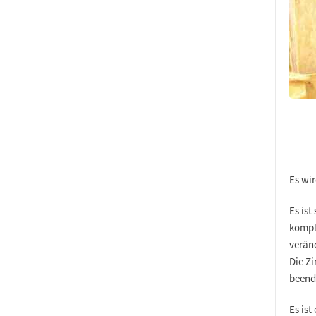
Es wir
Es ist
kompl
verän
Die Zi
beend
Es is