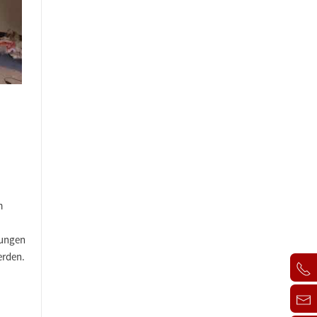
m
jungen
erden.