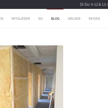
Di-Do: 9-12 & 13-
EN
MITGLIEDER
DU
BLOG
HÄUSER
REISEN