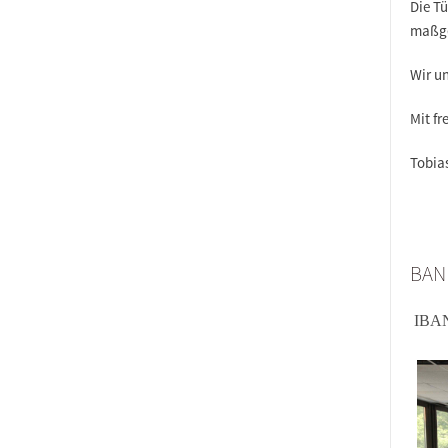
Die Tü
maßge
Wir un
Mit f
Tobias
BAN
IBA