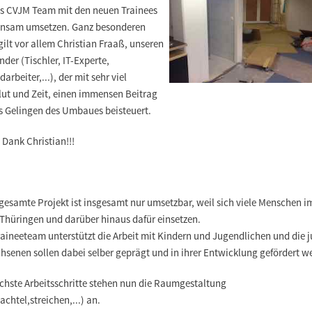
as CVJM Team mit den neuen Trainees
nsam umsetzen. Ganz besonderen
gilt vor allem
Christian Fraaß
, unseren
nder (Tischler, IT-Experte,
arbeiter,...), der mit sehr viel
lut und Zeit, einen immensen Beitrag
as Gelingen des Umbaues beisteuert.
 Dank Christian!!!
gesamte Projekt ist insgesamt nur umsetzbar, weil sich viele Menschen i
Thüringen und darüber hinaus dafür einsetzen.
raineeteam unterstützt die Arbeit mit Kindern und Jugendlichen und die 
hsenen sollen dabei selber geprägt und in ihrer Entwicklung gefördert w
ächste Arbeitsschritte stehen nun die Raumgestaltung
achtel,streichen,...) an.