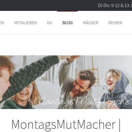
Di-Do: 9-12 & 13-
EN
MITGLIEDER
DU
BLOG
HÄUSER
REISEN
MontagsMutMacher |