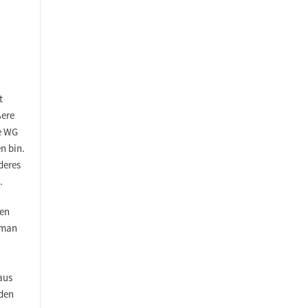
t
ßere
e WG
n bin.
deres
e.
gen
 man
aus
 den