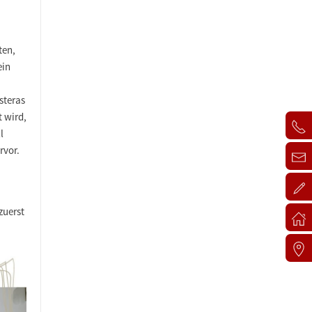
ten,
ein
steras
 wird,
l
rvor.
zuerst