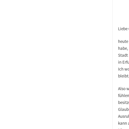
Liebe
heute 
habe,
Stadt
in Er
Ich wo
bleibt
Also 
fühle
besit
Glaub
Ausru
kann 