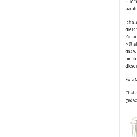
Himme
beruh
Ich gl
die i
Zuhau
Mülla
das W
mit de
diese
Eure 
Chall
gedac