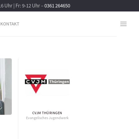
16 Uhr | Fr: 9-12 Uhr –
0361 264650
KONTAKT
CVJM THÜRINGEN
Evangelisches Jugendwerk