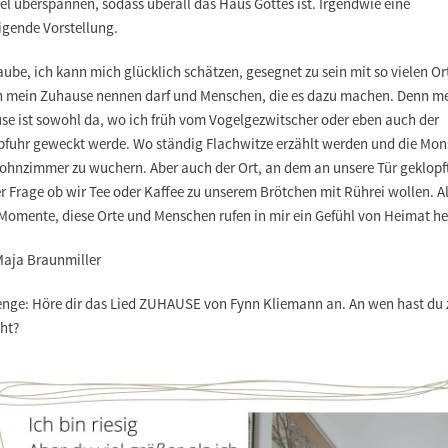
l überspannen, sodass überall das Haus Gottes ist. Irgendwie eine
igende Vorstellung.
aube, ich kann mich glücklich schätzen, gesegnet zu sein mit so vielen Or
ch mein Zuhause nennen darf und Menschen, die es dazu machen. Denn m
se ist sowohl da, wo ich früh vom Vogelgezwitscher oder eben auch der
bfuhr geweckt werde. Wo ständig Flachwitze erzählt werden und die Mon
ohnzimmer zu wuchern. Aber auch der Ort, an dem an unsere Tür geklopft
r Frage ob wir Tee oder Kaffee zu unserem Brötchen mit Rührei wollen. Al
 Momente, diese Orte und Menschen rufen in mir ein Gefühl von Heimat he
Maja Braunmiller
enge:
Höre dir das Lied ZUHAUSE von Fynn Kliemann an. An wen hast du 
ht?