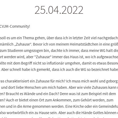
25.04.2022
 CVJM-Community!
soll es um ein Thema gehen, über dass ich in letzter Zeit viel nachgedach
 nämlich „Zuhause“. Bevor ich von meinem Heimatstädtchen in eine grö
 zum Studieren umgezogen bin, dachte ich immer, dass meine WG halt di
furt werden wird, aber "Zuhause" immer das Haus ist, wo ich aufgewachse
llte mit dem Begriff nicht so inflationär umgehen, damit es etwas Beson
. Aber schnell habe ich gemerkt, dass ich auch die WG so bezeichnet hab
was charakterisiert ein Zuhause für mich? Ich muss mich wohl und gebor
n und dort liebe Menschen um mich haben. Aber wie viele Zuhauses kann
zen? Braucht es Wände und ein Dach? Denn was ist zum Beispiel mit dem
en? Auch er bietet einen Ort zum Ankommen, zum Gehört werden, zum
hen und in die Arme genommen werden. Eine Kirche oder ein Gemeindeh
also wortwörtlich ein zu Hause sein. Aber auch die Hände Gottes können