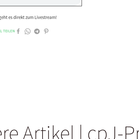
eht es direkt zum Livestream!
L TEILEN
re Artikel | cpJ-P