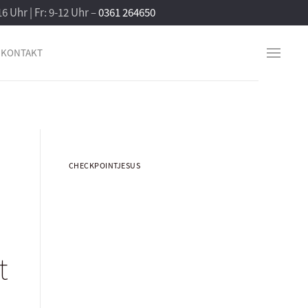
16 Uhr | Fr: 9-12 Uhr –
0361 264650
KONTAKT
CHECKPOINTJESUS
t