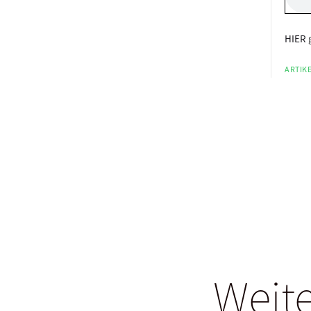
HIER
g
ARTIKE
Weite