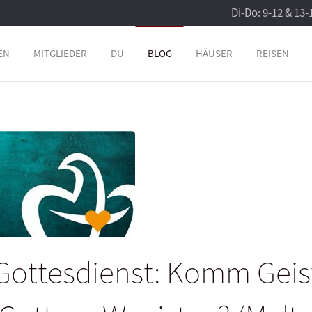
Di-Do: 9-12 & 13-
EN
MITGLIEDER
DU
BLOG
HÄUSER
REISEN
Gottesdienst: Komm Geis