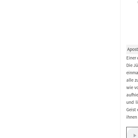
Apost
Einer 
Die Jü
einma
alle 
wie v
aufhi
und l
Geist 
ihnen