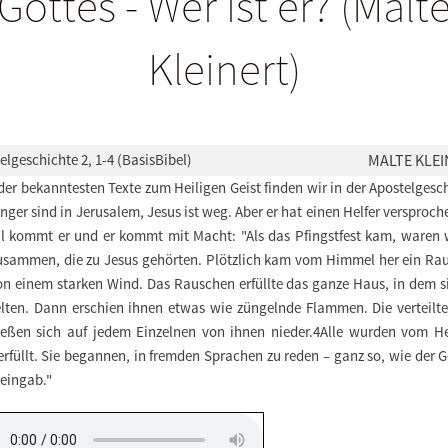
Gottes - Wer ist er? (Malt
Kleinert)
elgeschichte 2, 1-4 (BasisBibel)
MALTE KLEI
der bekanntesten Texte zum Heiligen Geist finden wir in der Apostelgesc
nger sind in Jerusalem, Jesus ist weg. Aber er hat einen Helfer versproch
l kommt er und er kommt mit Macht: "Als das Pfingstfest kam, waren 
zusammen, die zu Jesus gehörten. Plötzlich kam vom Himmel her ein Ra
on einem starken Wind. Das Rauschen erfüllte das ganze Haus, in dem si
elten. Dann erschien ihnen etwas wie züngelnde Flammen. Die verteilte
ießen sich auf jedem Einzelnen von ihnen nieder.4Alle wurden vom He
erfüllt. Sie begannen, in fremden Sprachen zu reden – ganz so, wie der G
 eingab."