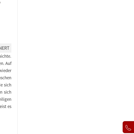
e
NERT
hichte.
en. Auf
wieder
uschen
e sich
n sich
iligen
eist es