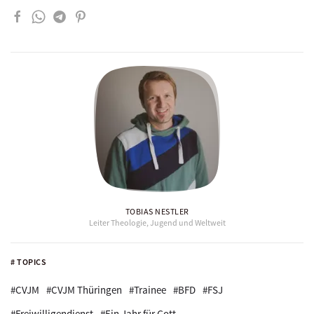
TOBIAS NESTLER
Leiter Theologie, Jugend und Weltweit
# TOPICS
#CVJM
#CVJM Thüringen
#Trainee
#BFD
#FSJ
#Freiwilligendienst
#Ein Jahr für Gott