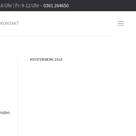
16 Uhr | Fr: 9-12 Uhr –
0361 264650
KONTAKT
MEISTERWERK 2018
ernden