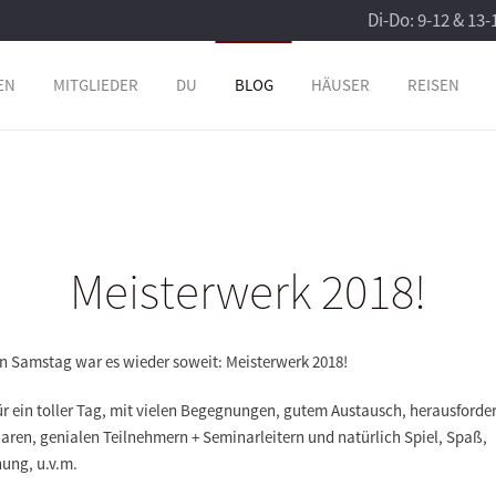
Di-Do: 9-12 & 13-
EN
MITGLIEDER
DU
BLOG
HÄUSER
REISEN
Meisterwerk 2018!
en Samstag war es wieder soweit: Meisterwerk 2018!
ür ein toller Tag, mit vielen Begegnungen, gutem Austausch, herausford
aren, genialen Teilnehmern + Seminarleitern und natürlich Spiel, Spaß,
ung, u.v.m.