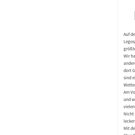
Auf de
Legosp
größte
Wir h
ander
dort 
sind 
Wette
Am Vor
und wi
viele
Nicht
lecker
Mit de