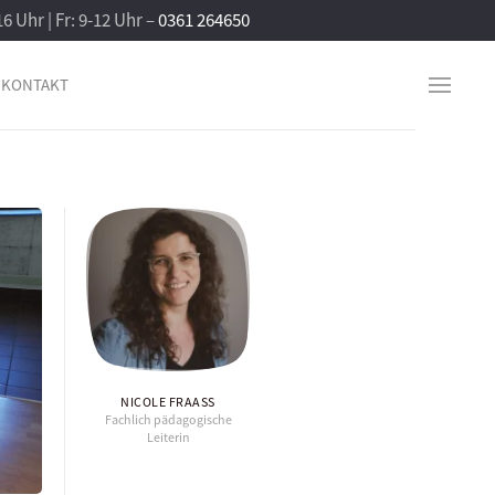
16 Uhr | Fr: 9-12 Uhr –
0361 264650
KONTAKT
NICOLE FRAASS
Fachlich pädagogische
Leiterin