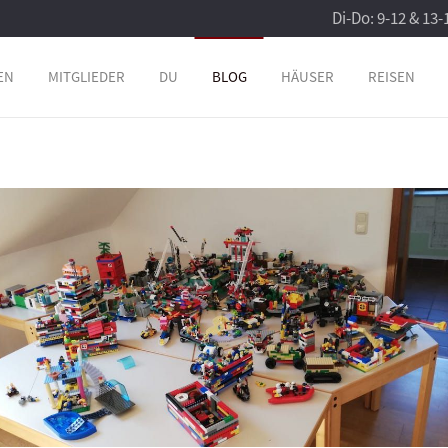
Di-Do: 9-12 & 13-
EN
MITGLIEDER
DU
BLOG
HÄUSER
REISEN