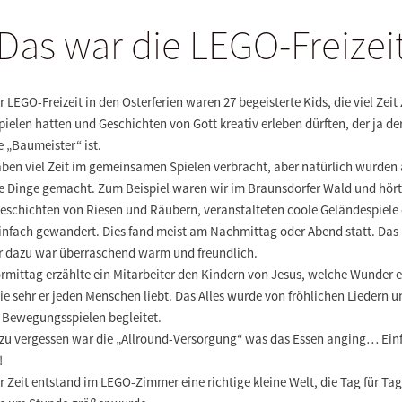
Das war die LEGO-Freizei
r LEGO-Freizeit in den Osterferien waren 27 begeisterte Kids, die viel Zeit
ielen hatten und Geschichten von Gott kreativ erleben dürften, der ja de
 „Baumeister“ ist.
aben viel Zeit im gemeinsamen Spielen verbracht, aber natürlich wurden
e Dinge gemacht. Zum Beispiel waren wir im Braunsdorfer Wald und hör
Geschichten von Riesen und Räubern, veranstalteten coole Geländespiele
einfach gewandert. Dies fand meist am Nachmittag oder Abend statt. Das
r dazu war überraschend warm und freundlich.
mittag erzählte ein Mitarbeiter den Kindern von Jesus, welche Wunder e
e sehr er jeden Menschen liebt. Das Alles wurde von fröhlichen Liedern u
n Bewegungsspielen begleitet.
 zu vergessen war die „Allround-Versorgung“ was das Essen anging… Ein
!
r Zeit entstand im LEGO-Zimmer eine richtige kleine Welt, die Tag für Tag