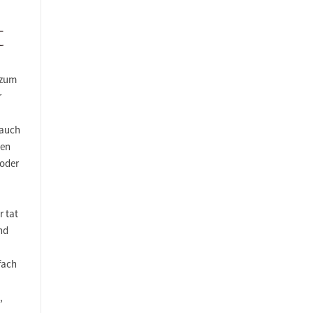
t
 zum
r
 auch
ten
 oder
r tat
nd
fach
,