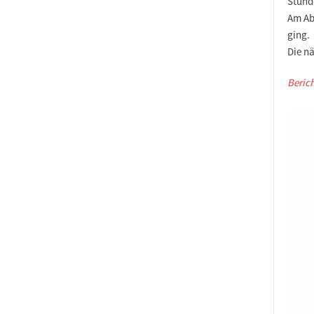
Stund
Am Ab
ging.
Die n
Beric